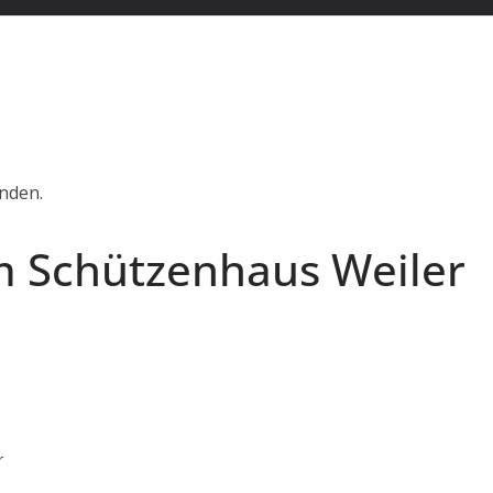
unden.
m Schützenhaus Weiler
r